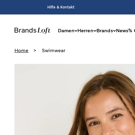
Zum Inhalt springen
Hilfe & Kontakt
Damen
Herren
Brands
News
% 
BrandsLoft
Home
>
Swimwear