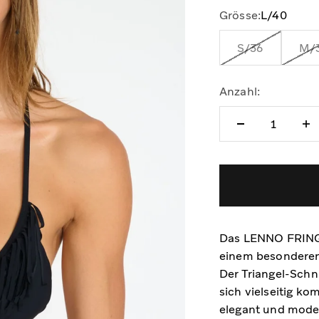
Grösse:
L/40
S/36
M/
Anzahl:
Das LENNO FRINGES
einem besonderen
Der Triangel-Schni
sich vielseitig ko
elegant und mode