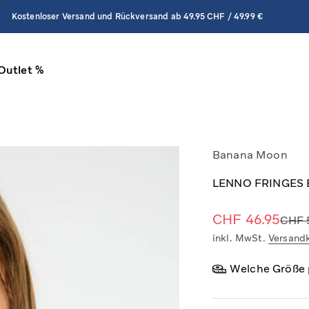
Kostenloser Versand und Rückversand ab 49.95 CHF / 49.99 €
Outlet %
Banana Moon
LENNO FRINGES Bi
Angebot
CHF 46.95
Regul
CHF 
inkl. MwSt.
Versand
Welche Größe 