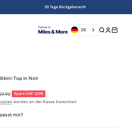
30 Tage Rückgaberecht
Suche öffnen
Kundenkont
Warenkor
DE
kini-Top in Noir
ärer Preis
59.90
Spare CHF 12.95
kosten
werden an der Kasse berechnet
passt mir?