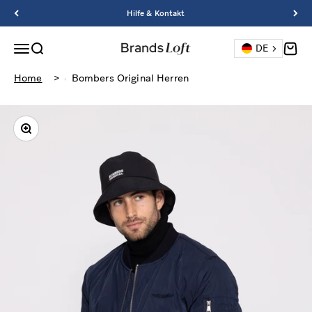
Zum Inhalt springen
Hilfe & Kontakt
Navigationsmenü öffnen
Suche öffnen
Waren
DE
BrandsLoft
Home
>
Bombers Original Herren
Bild vergrößern