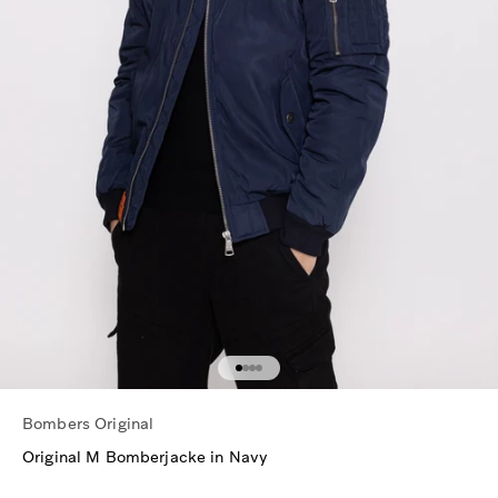
Gehe zu Element 1
Gehe zu Element 2
Gehe zu Element 3
Gehe zu Element 4
Bombers Original
Original M Bomberjacke in Navy