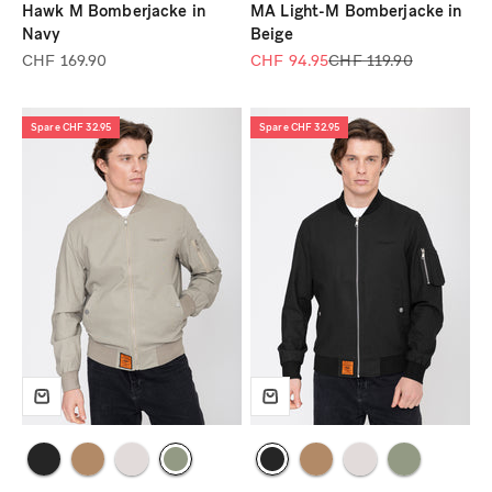
Hawk M Bomberjacke in
MA Light-M Bomberjacke in
Navy
Beige
Angebot
Angebot
Regulärer Preis
CHF 169.90
CHF 94.95
CHF 119.90
Spare CHF 32.95
Spare CHF 32.95