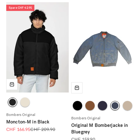
Spare CHF 42.95
Bombers Original
Bombers Original
Moncton-M in Black
Original M Bomberjacke in
Angebot
Regulärer Preis
CHF 166.95
CHF 209.90
Bluegrey
Angebot
CHF 159.90