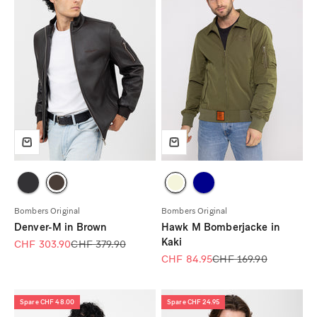
Bombers Original
Bombers Original
Denver-M in Brown
Hawk M Bomberjacke in
Kaki
Angebot
Regulärer Preis
CHF 303.90
CHF 379.90
Angebot
Regulärer Preis
CHF 84.95
CHF 169.90
Spare CHF 48.00
Spare CHF 24.95