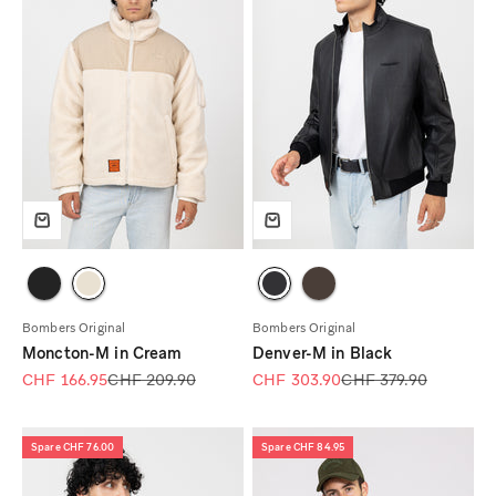
Bombers Original
Bombers Original
Moncton-M in Cream
Denver-M in Black
Angebot
Regulärer Preis
Angebot
Regulärer Preis
CHF 166.95
CHF 209.90
CHF 303.90
CHF 379.90
Spare CHF 76.00
Spare CHF 84.95