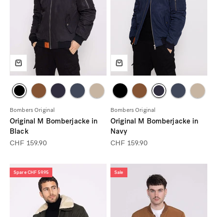
Bombers Original
Bombers Original
Original M Bomberjacke in
Original M Bomberjacke in
Black
Navy
Angebot
Angebot
CHF 159.90
CHF 159.90
Spare CHF 59.95
Sale