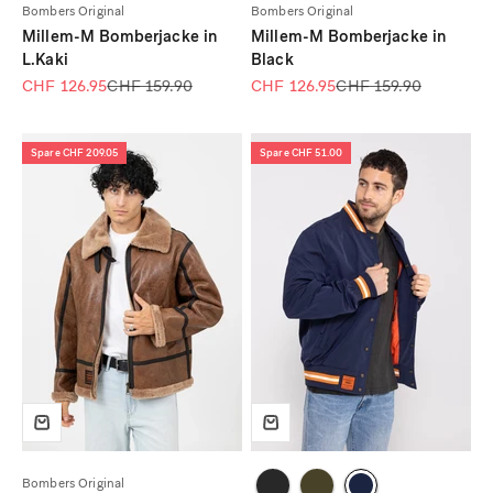
Bombers Original
Bombers Original
Millem-M Bomberjacke in
Millem-M Bomberjacke in
L.Kaki
Black
Angebot
Regulärer Preis
Angebot
Regulärer Preis
CHF 126.95
CHF 159.90
CHF 126.95
CHF 159.90
Spare CHF 209.05
Spare CHF 51.00
Bombers Original