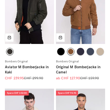
Bombers Original
Bombers Original
Aviator M Bomberjacke in
Original M Bomberjacke in
Kaki
Camel
Angebot
Regulärer Preis
Angebot
Regulärer Preis
CHF 239.95
CHF 299.90
ab CHF 127.90
CHF 159.90
Spare CHF 102.00
Spare CHF 94.95