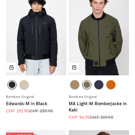
Bombers Original
Bombers Original
Edwards-M in Black
MA Light-M Bomberjacke in
Kaki
Angebot
Regulärer Preis
CHF 191.90
CHF 239.90
Angebot
Regulärer Preis
CHF 94.95
CHF 119.90