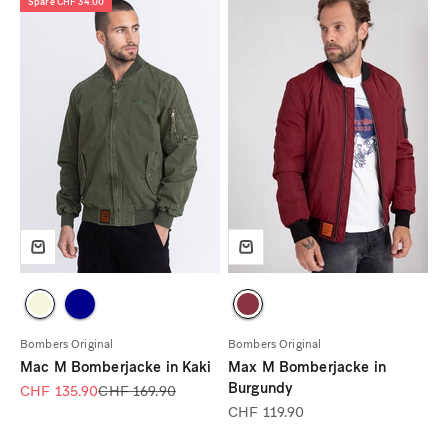
Spare CHF 34.00
Bombers Original
Bombers Original
Mac M Bomberjacke in Kaki
Max M Bomberjacke in
Burgundy
Angebot
Regulärer Preis
CHF 135.90
CHF 169.90
Angebot
CHF 119.90