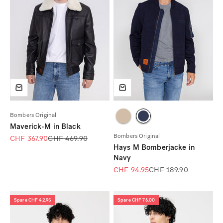
Bombers Original
Maverick-M in Black
Bombers Original
Angebot
Regulärer Preis
CHF 367.90
CHF 469.90
Hays M Bomberjacke in
Navy
Angebot
Regulärer Preis
CHF 94.95
CHF 189.90
Spare CHF 42.95
Spare CHF 76.00