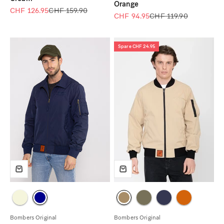
Orange
Angebot
Regulärer Preis
CHF 126.95
CHF 159.90
Angebot
Regulärer Preis
CHF 94.95
CHF 119.90
Spare CHF 24.95
Bombers Original
Bombers Original