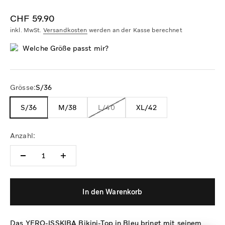
Angebot
CHF 59.90
inkl. MwSt.
Versandkosten
werden an der Kasse berechnet
Welche Größe passt mir?
Grösse:
S/36
S/36
M/38
L/40
XL/42
Anzahl:
In den Warenkorb
Das YERO-ISSKIBA Bikini-Top in Bleu bringt mit seinem