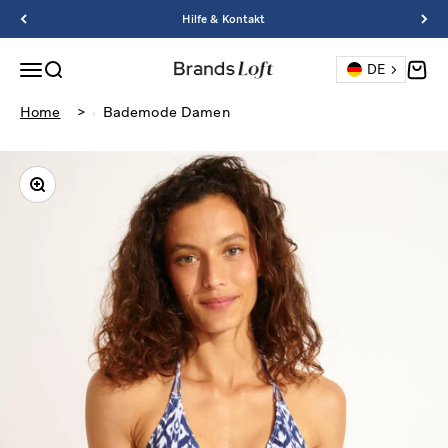
Zum Inhalt springen
Hilfe & Kontakt
Navigationsmenü öffnen
Suche öffnen
Waren
DE
BrandsLoft
Home
>
Bademode Damen
Bild vergrößern